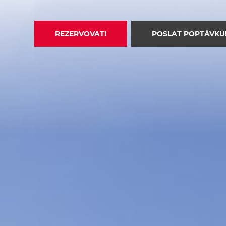
#nassfeldstyle!
REZERVOVAT!
POSLAT POPTÁVKU