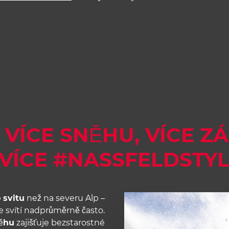
 VÍCE SNĚHU, VÍCE Z
 VÍCE #NASSFELDSTYL
 svitu
než na severu Alp –
e svítí nadprůměrně často.
něhu
zajišťuje bezstarostné