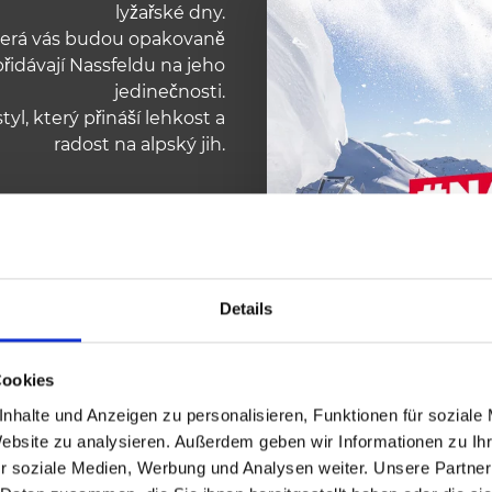
lyžařské dny.
která vás budou opakovaně
řidávají Nassfeldu na jeho
jedinečnosti.
styl, který přináší lehkost a
radost na alpský jih.
Details
Cookies
nhalte und Anzeigen zu personalisieren, Funktionen für soziale
Website zu analysieren. Außerdem geben wir Informationen zu I
r soziale Medien, Werbung und Analysen weiter. Unsere Partner