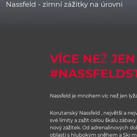
Nassfeld - zimní zážitky na úrovni
VÍCE NEŽ JEN
#NASSFELDS
Nassfeld je mnohem víc než jen lyža
Korutanský Nassfeld , největší a nej
své limity a zažít celou škálu zábav
nový zážitek. Od adrenalinových do
oblasti s hlubokým sněhem a Ski mo