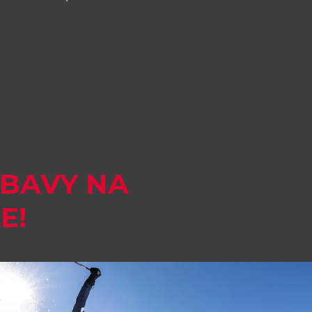
ÁBAVY NA
E!