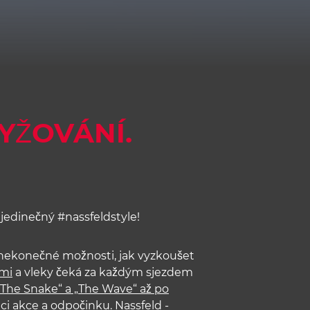
LYŽOVÁNÍ.
 jedinečný #nassfeldstyle!
zí nekonečné možnosti, jak vyzkoušet
ami
a vleky čeká za každým sjezdem
„The Snake“ a „The Wave“ až po
i akce a odpočinku. Nassfeld -