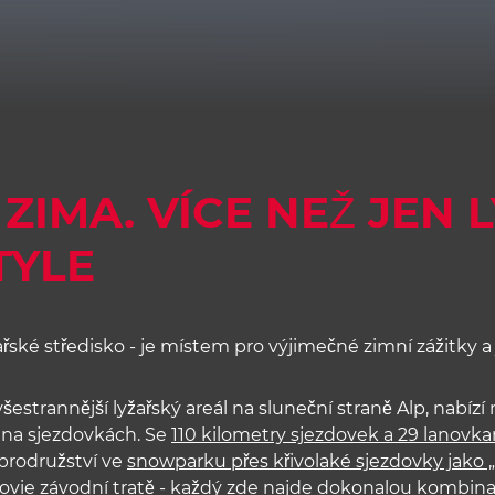
 ZIMA. VÍCE NEŽ JEN 
TYLE
řské středisko - je místem pro výjimečné zimní zážitky a
všestrannější lyžařský areál na sluneční straně Alp, nabí
y na sjezdovkách. Se
110 kilometry sjezdovek a 29 lanovk
brodružství ve
snowparku přes křivolaké sjezdovky jako 
vie závodní tratě
- každý zde najde dokonalou kombinac